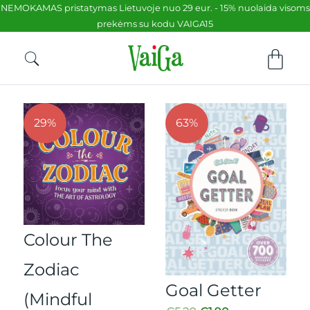
NEMOKAMAS pristatymas Lietuvoje nuo 29 eur. - 15% nuolaida visoms
prekėms su kodu VAIGA15
29%
63%
Colour The
Zodiac
Goal Getter
(Mindful