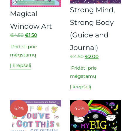
Strong Mind,
Magical
Strong Body
Window Art
(Guide and
€
4.50
€
1.50
Journal)
Pridėti prie
mėgstamų
€
4.50
€
2.00
Į krepšelį
Pridėti prie
mėgstamų
Į krepšelį
62%
40%