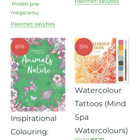
Pasirinkti savybes
Pridėti prie
mėgstamų
Pasirinkti savybes
61%
51%
Watercolour
Tattoos (Mind
Spa
Inspirational
Watercolours)
Colouring: