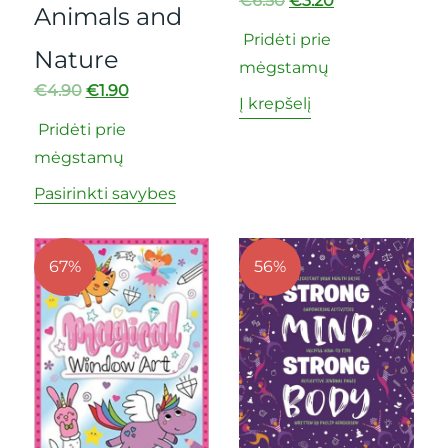
€
6.50
€
3.20
Animals and
Pridėti prie
Nature
mėgstamų
€
4.90
€
1.90
Į krepšelį
Pridėti prie
mėgstamų
Pasirinkti savybes
67%
56%