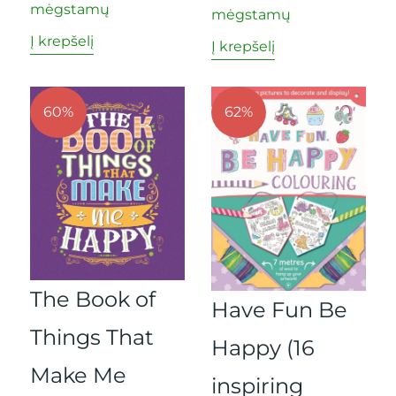
mėgstamų
mėgstamų
Į krepšelį
Į krepšelį
60%
62%
The Book of
Have Fun Be
Things That
Happy (16
Make Me
inspiring