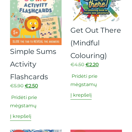
Get Out There
(Mindful
Simple Sums
Colouring)
Activity
€
4.50
€
2.20
Flashcards
Pridėti prie
mėgstamų
€
5.90
€
2.50
Į krepšelį
Pridėti prie
mėgstamų
Į krepšelį