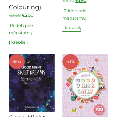
€
5.20
€
1.90
Colouring)
Pridėti prie
€
3.50
€
2.50
mėgstamų
Pridėti prie
Į krepšelį
mėgstamų
Į krepšelį
55%
63%