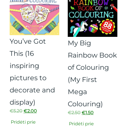
You’ve Got
My Big
This (16
Rainbow Book
inspiring
of Colouring
pictures to
(My First
decorate and
Mega
display)
Colouring)
€
5.20
€
2.00
€
2.50
€
1.50
Pridėti prie
Pridėti prie