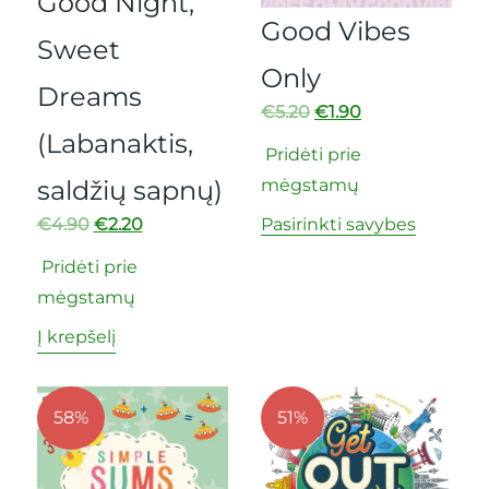
Good Night,
Good Vibes
Sweet
Only
Dreams
€
5.20
€
1.90
(Labanaktis,
Pridėti prie
saldžių sapnų)
mėgstamų
€
4.90
€
2.20
Pasirinkti savybes
Pridėti prie
mėgstamų
Į krepšelį
58%
51%