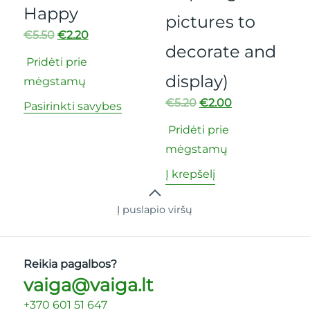
Happy
pictures to
€
5.50
€
2.20
decorate and
Pridėti prie
display)
mėgstamų
€
5.20
€
2.00
Pasirinkti savybes
Pridėti prie
mėgstamų
Į krepšelį
Į puslapio viršų
Reikia pagalbos?
vaiga@vaiga.lt
+370 601 51 647