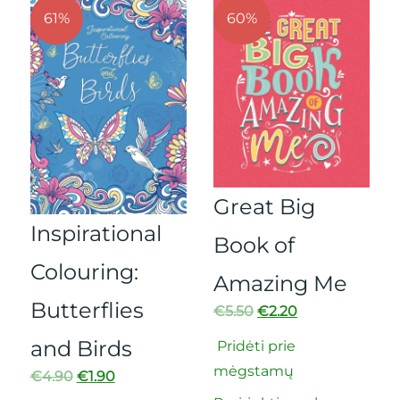
61%
60%
Great Big
Inspirational
Book of
Colouring:
Amazing Me
Butterflies
€
5.50
€
2.20
and Birds
Pridėti prie
mėgstamų
€
4.90
€
1.90