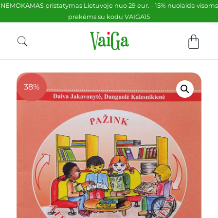
NEMOKAMAS pristatymas Lietuvoje nuo 29 eur. - 15% nuolaida visoms
prekėms su kodu VAIGA15
38%