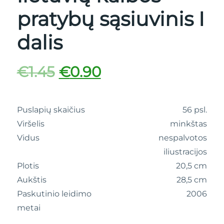
pratybų sąsiuvinis I
dalis
€
1.45
€
0.90
Puslapių skaičius
56 psl.
Viršelis
minkštas
Vidus
nespalvotos
iliustracijos
Plotis
20,5 cm
Aukštis
28,5 cm
Paskutinio leidimo
2006
metai