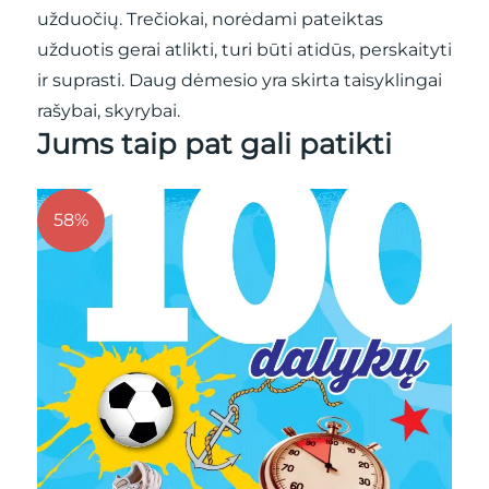
užduočių. Trečiokai, norėdami pateiktas
užduotis gerai atlikti, turi būti atidūs, perskaityti
ir suprasti. Daug dėmesio yra skirta taisyklingai
rašybai, skyrybai.
Jums taip pat gali patikti
77%