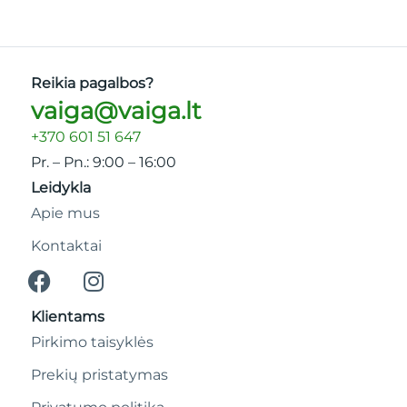
Pridėti prie mė
Pasirinkti savybe
Reikia pagalbos?
vaiga@vaiga.lt
+370 601 51 647
Pr. – Pn.: 9:00 – 16:00
Leidykla
Apie mus
Kontaktai
Klientams
Pirkimo taisyklės
Prekių pristatymas