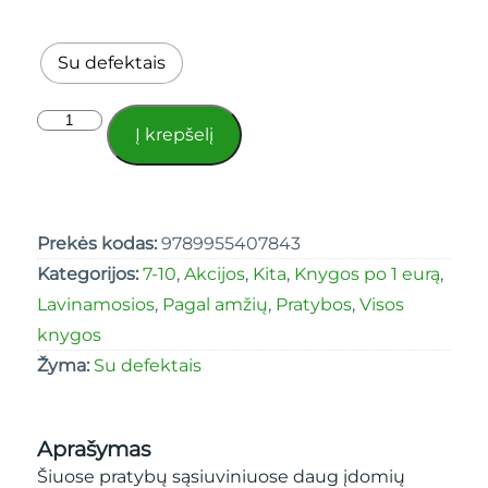
Su defektais
Į krepšelį
Prekės kodas:
9789955407843
Kategorijos:
7-10
,
Akcijos
,
Kita
,
Knygos po 1 eurą
,
Lavinamosios
,
Pagal amžių
,
Pratybos
,
Visos
knygos
Žyma:
Su defektais
Aprašymas
Šiuose pratybų sąsiuviniuose daug įdomių