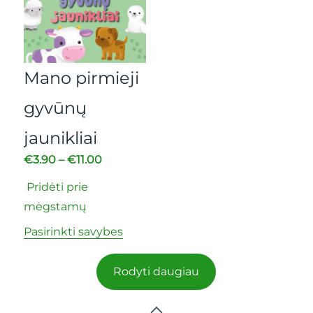
Mano pirmieji
gyvūnų
jaunikliai
€
3.90
–
€
11.00
Pridėti prie
mėgstamų
Pasirinkti savybes
Rodyti daugiau