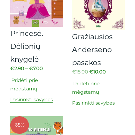
Princesė.
Gražiausios
Dėlionių
Anderseno
knygelė
pasakos
€
2.90
–
€
7.00
€
15.00
€
10.00
Pridėti prie
Pridėti prie
mėgstamų
mėgstamų
Pasirinkti savybes
Pasirinkti savybes
65%