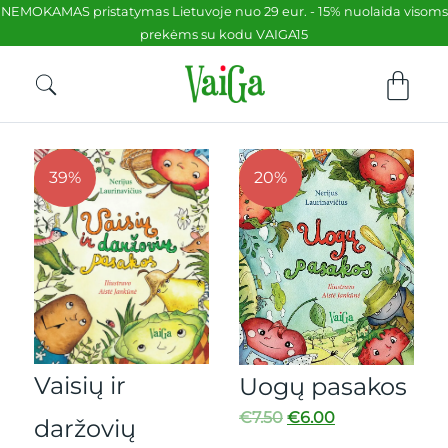
NEMOKAMAS pristatymas Lietuvoje nuo 29 eur. - 15% nuolaida visoms
prekėms su kodu VAIGA15
39%
20%
Vaisių ir
Uogų pasakos
€
7.50
€
6.00
daržovių