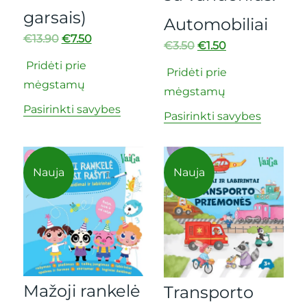
garsais)
Automobiliai
€
13.90
€
7.50
€
3.50
€
1.50
Pridėti prie
Pridėti prie
mėgstamų
mėgstamų
Pasirinkti savybes
Pasirinkti savybes
Nauja
Nauja
Mažoji rankelė
Transporto