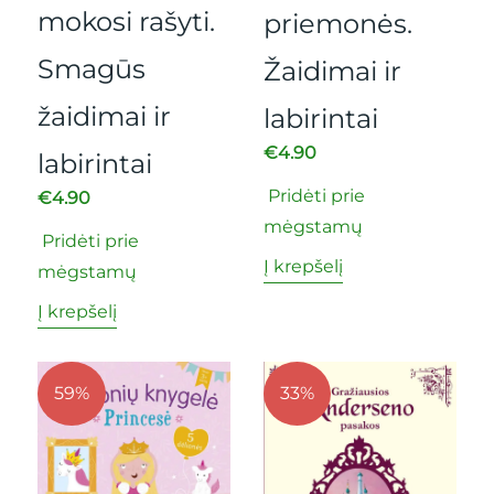
mokosi rašyti.
priemonės.
Smagūs
Žaidimai ir
žaidimai ir
labirintai
€
4.90
labirintai
Pridėti prie
€
4.90
mėgstamų
Pridėti prie
Į krepšelį
mėgstamų
Į krepšelį
59%
33%