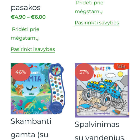
Pridėti prie
pasakos
mėgstamų
€
4.90
–
€
6.00
Pasirinkti savybes
Pridėti prie
mėgstamų
Pasirinkti savybes
46%
57%
Skambanti
Spalvinimas
gamta (su
su vandenius.