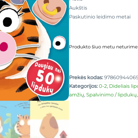
Aukštis
Paskutinio leidimo metai
Produkto šiuo metu neturime
Prekės kodas:
9786094406
Kategorijos:
0-2
,
Dideliais li
amžių
,
Spalvinimo / lipdukų