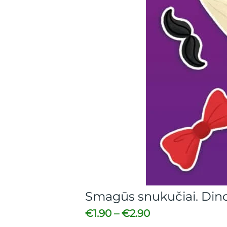
Smagūs snukučiai. Din
€
1.90
–
€
2.90