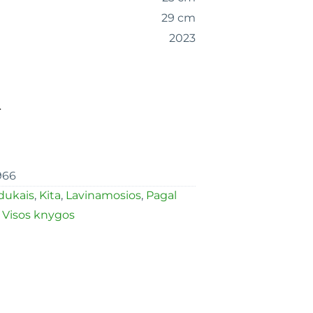
29 cm
2023
.
966
pdukais
,
Kita
,
Lavinamosios
,
Pagal
,
Visos knygos