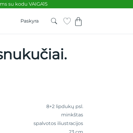
ėms su kodu VAIGA15
Paskyra
nukučiai.
8+2 lipdukų psl.
minkštas
spalvotos iliustracijos
23 cm