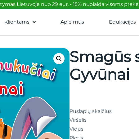
mas Lietuvoje nuo 29 eur. - 15% nuolaida visoms prek
Klientams
Apie mus
Edukacijos
Smagūs s
Gyvūnai
Puslapių skaičius
Viršelis
Vidus
Plotis