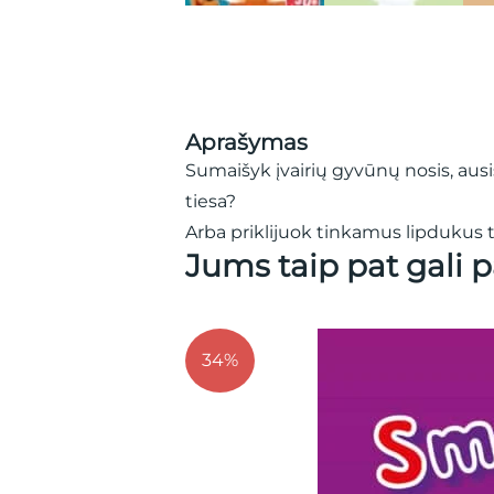
Aprašymas
Sumaišyk įvairių gyvūnų nosis, ausi
tiesa?
Arba priklijuok tinkamus lipduku
Jums taip pat gali p
34%