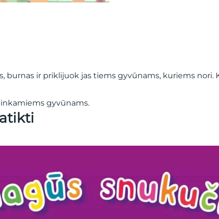
s, burnas ir priklijuok jas tiems gyvūnams, kuriems nori. 
s tinkamiems gyvūnams.
atikti