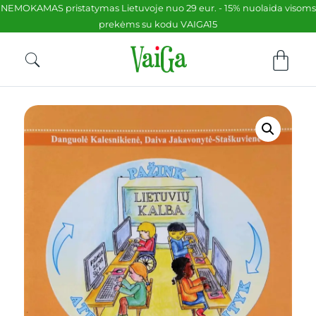
NEMOKAMAS pristatymas Lietuvoje nuo 29 eur. - 15% nuolaida visoms
prekėms su kodu VAIGA15