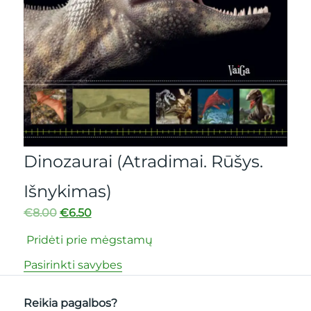
Dinozaurai (Atradimai. Rūšys.
Išnykimas)
€
8.00
€
6.50
Pridėti prie mėgstamų
Pasirinkti savybes
Reikia pagalbos?