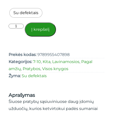
Su defektais
Į krepšelį
Prekės kodas:
9789955407898
Kategorijos:
7-10
,
Kita
,
Lavinamosios
,
Pagal
amžių
,
Pratybos
,
Visos knygos
Žyma:
Su defektais
Aprašymas
Šiuose pratybų sąsiuviniuose daug įdomių
užduočių, kurios ketvirtokui padės sumaniai