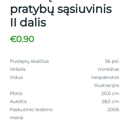
pratybų sąsiuvinis
II dalis
€
0.90
Puslapių skaičius
56 psl.
Viršelis
minkštas
Vidus
nespalvotos
iliustracijos
Plotis
20,5 cm
Aukštis
28,5 cm
Paskutinio leidimo
2006
metai