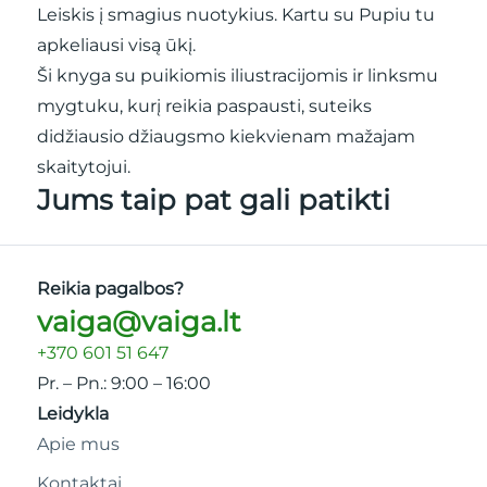
Leiskis į smagius nuotykius. Kartu su Pupiu tu
apkeliausi visą ūkį.
Ši knyga su puikiomis iliustracijomis ir linksmu
mygtuku, kurį reikia paspausti, suteiks
didžiausio džiaugsmo kiekvienam mažajam
skaitytojui.
Jums taip pat gali patikti
Reikia pagalbos?
vaiga@vaiga.lt
+370 601 51 647
Pr. – Pn.: 9:00 – 16:00
Leidykla
Apie mus
Kontaktai