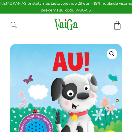
NEMOKAMAS pristatymas Lietuvoje nuo 29 eur. - 15% nuolaida visoms
prekėms su kodu VAIGA15