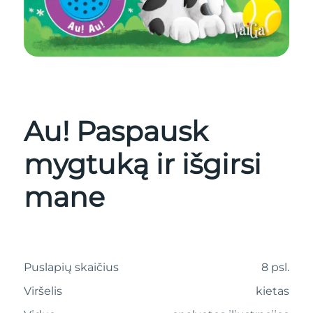
Au! Paspausk
mygtuką ir išgirsi
mane
Puslapių skaičius
8 psl.
Viršelis
kietas