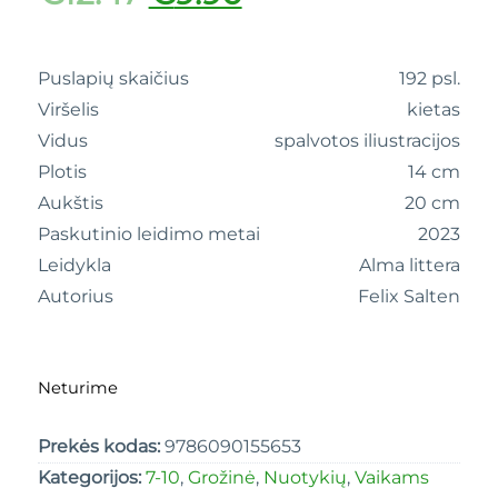
Puslapių skaičius
192 psl.
Viršelis
kietas
Vidus
spalvotos iliustracijos
Plotis
14 cm
Aukštis
20 cm
Paskutinio leidimo metai
2023
Leidykla
Alma littera
Autorius
Felix Salten
Neturime
Prekės kodas:
9786090155653
Kategorijos:
7-10
,
Grožinė
,
Nuotykių
,
Vaikams