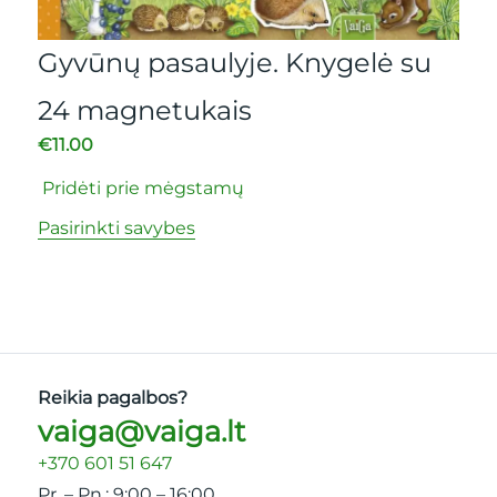
Knygelė su
Su gamta kišenėje
€
16.60
Pridėti prie mėgstamų
Į krepšelį
Reikia pagalbos?
vaiga@vaiga.lt
+370 601 51 647
Pr. – Pn.: 9:00 – 16:00