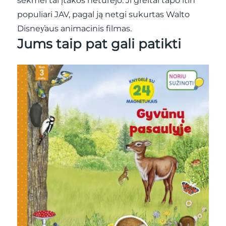
sėkmei tai įtakos neturėjo. Ji greitai tapo itin
populiari JAV, pagal ją netgi sukurtas Walto
Disney̕aus animacinis filmas.
Jums taip pat gali patikti