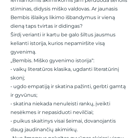
lemiamomis akimirkomis jam perduoda senolis
stirninas, didysis miško valdovas. Ar jaunasis
Bembis išlaikys likimo išbandymus ir vieną
dieną taps tvirtas ir didingas?
Širdį verianti ir kartu be galo šiltus jausmus
kelianti istorija, kurios nepamiršite visą
gyvenimą.
„Bembis. Miško gyvenimo istorija“:
• vaikų literatūros klasika, ugdanti literatūrinį
skonį;
• ugdo empatiją ir skatina pažinti, gerbti gamtą
ir gyvūnus;
• skatina niekada nenuleisti rankų, įveikti
nesėkmes ir nepasiduoti nevilčiai;
• puikus skaitinys visai šeimai, dovanojantis
daug jaudinančių akimirkų.