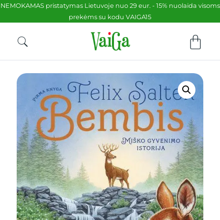
NEMOKAMAS pristatymas Lietuvoje nuo 29 eur. - 15% nuolaida visoms
prekėms su kodu VAIGA15