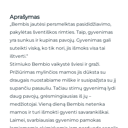
Aprašymas
„Bembis jautėsi persmelktas pasididžiavimo,
pakylėtas šventiškos rimties. Taip, gyvenimas
yra sunkus ir kupinas pavojų. Gyvenimas gali
suteikti viską, ko tik nori, jis išmoks visa tai
ištverti.“
Stirniuko Bembio vaikystė šviesi ir graži.
Prižiūrimas mylinčios mamos jis dūksta su
draugais nuostabiame miške ir susipažįsta su jį
supančiu pasauliu. Tačiau stirnų gyvenimą lydi
daug pavojų, grėsmingiausias iš jų –
medžiotojai. Vieną dieną Bembis netenka
mamos ir turi išmokti gyventi savarankiškai.
Laimei, svarbiausias gyvenimo pamokas