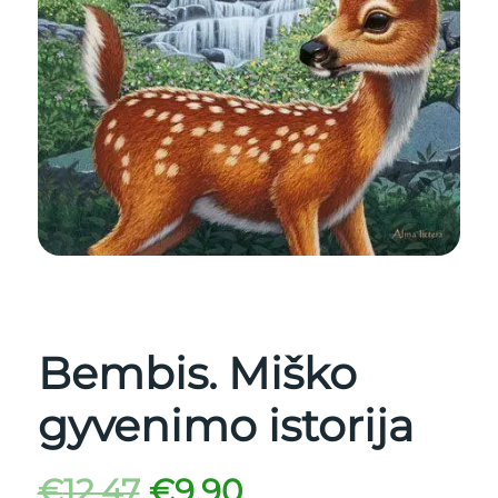
Bembis. Miško
gyvenimo istorija
€
12.47
€
9.90