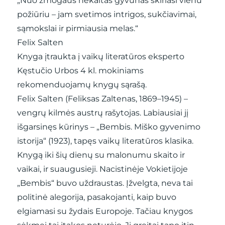
„Nuo žmogaus nekaltas gyvūnas skiriasi vienu
požiūriu – jam svetimos intrigos, sukčiavimai,
sąmokslai ir pirmiausia melas.“
Felix Salten
Knyga įtraukta į vaikų literatūros eksperto
Kęstučio Urbos 4 kl. mokiniams
rekomenduojamų knygų sąrašą.
Felix Salten (Feliksas Zaltenas, 1869–1945) –
vengrų kilmės austrų rašytojas. Labiausiai jį
išgarsinęs kūrinys – „Bembis. Miško gyvenimo
istorija“ (1923), tapęs vaikų literatūros klasika.
Knygą iki šių dienų su malonumu skaito ir
vaikai, ir suaugusieji. Nacistinėje Vokietijoje
„Bembis“ buvo uždraustas. Įžvelgta, neva tai
politinė alegorija, pasakojanti, kaip buvo
elgiamasi su žydais Europoje. Tačiau knygos