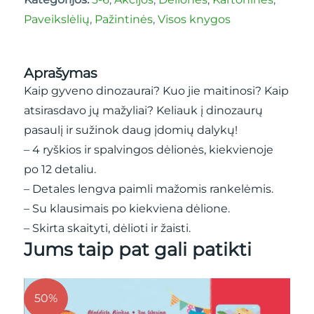
Paveikslėlių
,
Pažintinės
,
Visos knygos
Aprašymas
Kaip gyveno dinozaurai? Kuo jie maitinosi? Kaip
atsirasdavo jų mažyliai? Keliauk į dinozaurų
pasaulį ir sužinok daug įdomių dalykų!
– 4 ryškios ir spalvingos dėlionės, kiekvienoje
po 12 detaliu.
– Detales lengva paimli mažomis rankelėmis.
– Su klausimais po kiekviena dėlione.
– Skirta skaityti, dėlioti ir žaisti.
Jums taip pat gali patikti
50%
21%