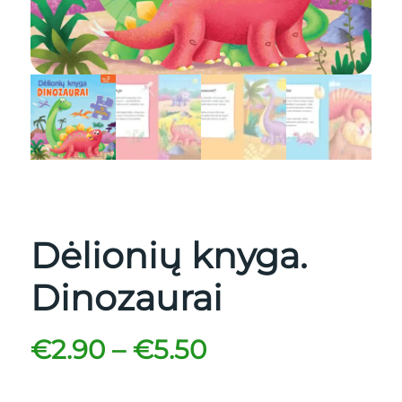
Dėlionių knyga.
Dinozaurai
€
2.90
–
€
5.50