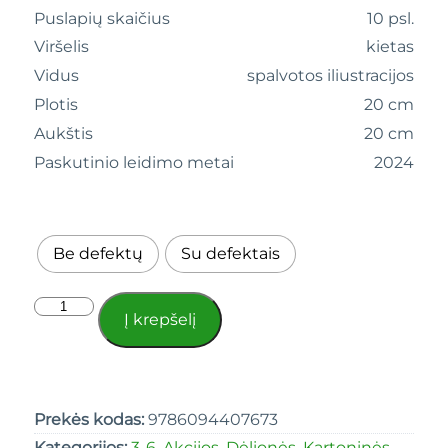
Puslapių skaičius
10 psl.
Viršelis
kietas
Vidus
spalvotos iliustracijos
Plotis
20 cm
Aukštis
20 cm
Paskutinio leidimo metai
2024
Be defektų
Su defektais
Į krepšelį
Prekės kodas:
9786094407673
Kategorijos:
3-6
,
Akcijos
,
Dėlionės
,
Kartoninės
,