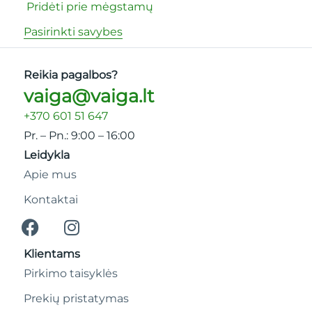
Pridėti prie mėgstamų
Prid
Pasirinkti savybes
Pasir
Reikia pagalbos?
vaiga@vaiga.lt
+370 601 51 647
Pr. – Pn.: 9:00 – 16:00
Leidykla
Apie mus
Kontaktai
Klientams
Pirkimo taisyklės
Prekių pristatymas