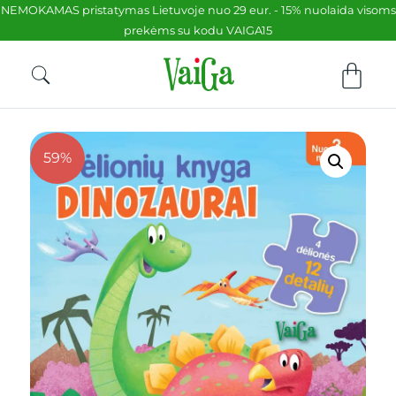
NEMOKAMAS pristatymas Lietuvoje nuo 29 eur. - 15% nuolaida visoms
prekėms su kodu VAIGA15
59%