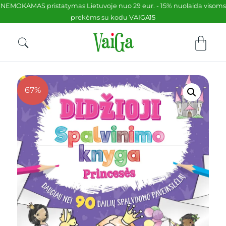
NEMOKAMAS pristatymas Lietuvoje nuo 29 eur. - 15% nuolaida visoms
prekėms su kodu VAIGA15
67%