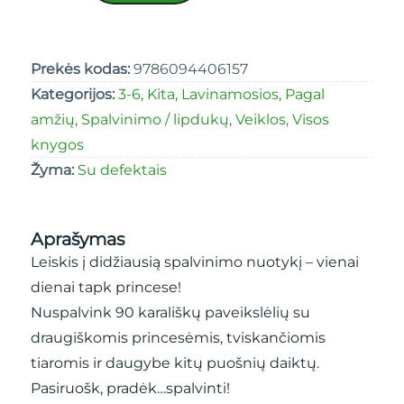
Prekės kodas:
9786094406157
Kategorijos:
3-6
,
Kita
,
Lavinamosios
,
Pagal
amžių
,
Spalvinimo / lipdukų
,
Veiklos
,
Visos
knygos
Žyma:
Su defektais
Aprašymas
Leiskis į didžiausią spalvinimo nuotykį – vienai
dienai tapk princese!
Nuspalvink 90 karališkų paveikslėlių su
draugiškomis princesėmis, tviskančiomis
tiaromis ir daugybe kitų puošnių daiktų.
Pasiruošk, pradėk…spalvinti!