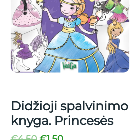
Didžioji spalvinimo
knyga. Princesės
€
4.50
€
1.50