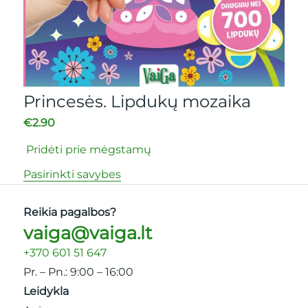
Princesės. Lipdukų mozaika
€
2.90
Pridėti prie mėgstamų
Pasirinkti savybes
Reikia pagalbos?
vaiga@vaiga.lt
+370 601 51 647
Pr. – Pn.: 9:00 – 16:00
Leidykla