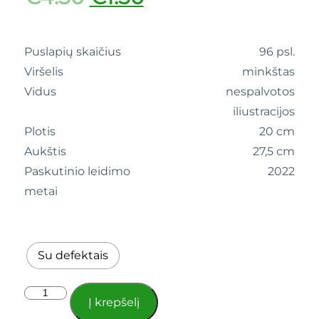
Puslapių skaičius
96 psl.
Viršelis
minkštas
Vidus
nespalvotos
iliustracijos
Plotis
20 cm
Aukštis
27,5 cm
Paskutinio leidimo
2022
metai
Su defektais
Į krepšelį