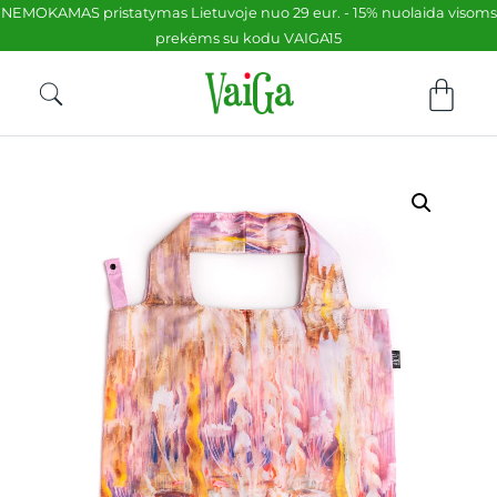
NEMOKAMAS pristatymas Lietuvoje nuo 29 eur. - 15% nuolaida visoms
prekėms su kodu VAIGA15