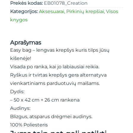
Prekės kodas:
EB01078_Creation
Kategorijos:
Aksesuarai
,
Pirkinių krepšiai
,
Visos
knygos
Aprašymas
Easy bag – lengvas krepšys kuris tilps jūsų
kišenėje!
Visada po ranka, kai jo labiausiai reikia.
Ryškus ir tvirtas krepšys gera alternatyva
vienkartiniams parduotuvių maišams.
Dydis:
– 50 x 42 cm + 26 cm rankena
Audinys:
Blizgus, atsparus drėgmei audinys.
100% Poliesteris