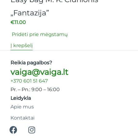
€
1
„Fantazija”
Pr
€
11.00
Į k
Pridėti prie mėgstamų
Į krepšelį
Reikia pagalbos?
vaiga@vaiga.lt
+370 601 51 647
Pr. – Pn.: 9:00 – 16:00
Leidykla
Apie mus
Kontaktai