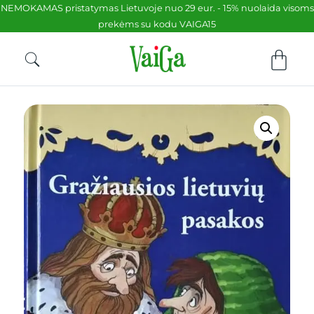
NEMOKAMAS pristatymas Lietuvoje nuo 29 eur. - 15% nuolaida visoms
prekėms su kodu VAIGA15