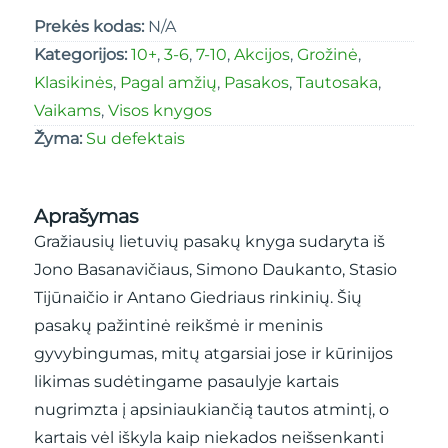
Prekės kodas:
N/A
Kategorijos:
10+
,
3-6
,
7-10
,
Akcijos
,
Grožinė
,
Klasikinės
,
Pagal amžių
,
Pasakos
,
Tautosaka
,
Vaikams
,
Visos knygos
Žyma:
Su defektais
Aprašymas
Gražiausių lietuvių pasakų knyga sudaryta iš
Jono Basanavičiaus, Simono Daukanto, Stasio
Tijūnaičio ir Antano Giedriaus rinkinių. Šių
pasakų pažintinė reikšmė ir meninis
gyvybingumas, mitų atgarsiai jose ir kūrinijos
likimas sudėtingame pasaulyje kartais
nugrimzta į apsiniaukiančią tautos atmintį, o
kartais vėl iškyla kaip niekados neišsenkanti