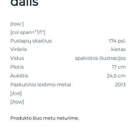
dalis
[row ]
[col span=”1/1″]
Puslapių skaičius
174 psl.
Viršelis
kietas
Vidus
spalvotos iliustracijos
Plotis
17 cm
Aukštis
24,5 cm
Paskutinio leidimo metai
2013
[/col]
[/row]
Produkto šiuo metu neturime.