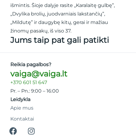
išmintis. Šioje dalyje rasite „Karalaitę gulbę”,
„Dvylika brolių, juodvarniais lakstančių”,
„Mildutę” ir daugybę kitų, gerai ir mažiau
žinomų pasakų, iš viso 37.
Jums taip pat gali patikti
Reikia pagalbos?
vaiga@vaiga.lt
+370 601 51 647
Pr. – Pn.: 9:00 – 16:00
Leidykla
Apie mus
Kontaktai