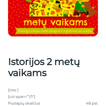
Istorijos 2 metų
vaikams
[row ]
[col span=”1/1″]
Puslapių skaičius
48 psl.