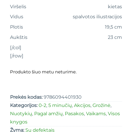
Viršelis
kietas
Vidus
spalvotos iliustracijos
Plotis
19,5 cm
Aukštis
23 cm
[/col]
[/row]
Produkto šiuo metu neturime.
Prekės kodas:
9786094401930
Kategorijos:
0-2
,
5 minučių
,
Akcijos
,
Grožinė
,
Nuotykių
,
Pagal amžių
,
Pasakos
,
Vaikams
,
Visos
knygos
Žyma:
Su defektais