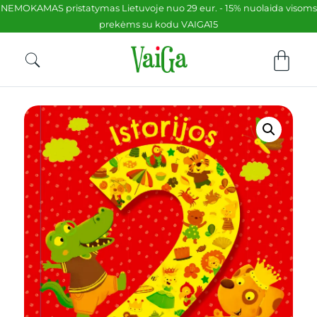
NEMOKAMAS pristatymas Lietuvoje nuo 29 eur. - 15% nuolaida visoms
prekėms su kodu VAIGA15