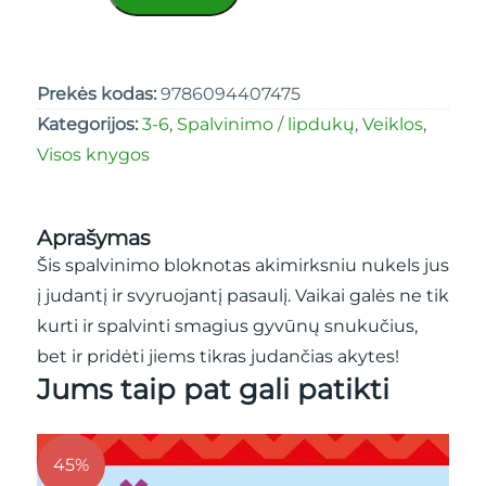
Prekės kodas:
9786094407475
Kategorijos:
3-6
,
Spalvinimo / lipdukų
,
Veiklos
,
Visos knygos
Aprašymas
Šis spalvinimo bloknotas akimirksniu nukels jus
į judantį ir svyruojantį pasaulį. Vaikai galės ne tik
kurti ir spalvinti smagius gyvūnų snukučius,
bet ir pridėti jiems tikras judančias akytes!
Jums taip pat gali patikti
45%