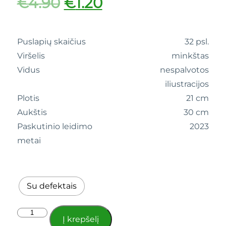
€
4.90
€
1.20
Puslapių skaičius
32 psl.
Viršelis
minkštas
Vidus
nespalvotos
iliustracijos
Plotis
21 cm
Aukštis
30 cm
Paskutinio leidimo
2023
metai
Su defektais
Į krepšelį