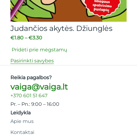
Judančios akytės. Džiunglės
€
1.80
–
€
3.30
Pridėti prie mėgstamų
Pasirinkti savybes
Reikia pagalbos?
vaiga@vaiga.lt
+370 601 51 647
Pr. – Pn.: 9:00 – 16:00
Leidykla
Apie mus
Kontaktai