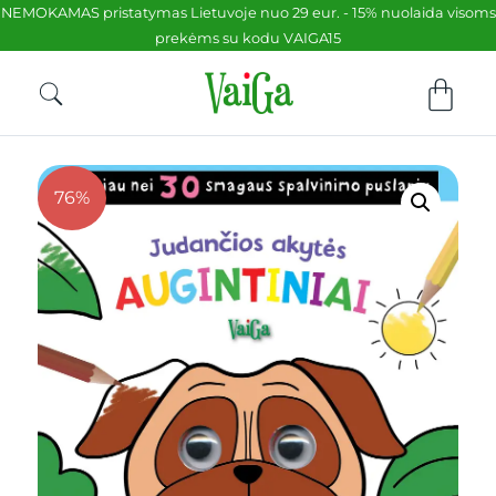
NEMOKAMAS pristatymas Lietuvoje nuo 29 eur. - 15% nuolaida visoms
prekėms su kodu VAIGA15
76%