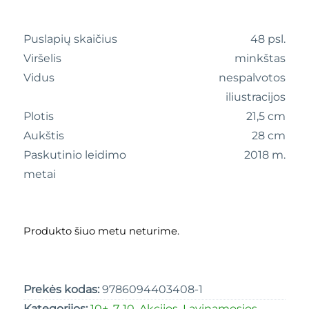
Puslapių skaičius
48 psl.
Viršelis
minkštas
Vidus
nespalvotos
iliustracijos
Plotis
21,5 cm
Aukštis
28 cm
Paskutinio leidimo
2018 m.
metai
Produkto šiuo metu neturime.
Prekės kodas:
9786094403408-1
Kategorijos:
10+
,
7-10
,
Akcijos
,
Lavinamosios
,