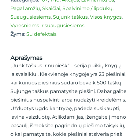
Pagal amžių
,
Skaičiai
,
Spalvinimo / lipdukų
,
Suaugusiesiems
,
Sujunk taškus
,
Visos knygos
,
Vyresniems ir suaugusiesiems
Žyma:
Su defektais
Aprašymas
,,Junk taškus ir nupiešk“ – serija puikių knygų
laisvalaikiui. Kiekvienoje knygoje yra 23 piešiniai,
kai kuriuos piešinius sudaro beveik 500 taškų.
Sujungę taškus pamatysite piešinį. Dabar galite
piešinius nuspalvinti arba nudažyti kreidelėmis.
Užduotys ugdo kantrybę, padeda susikaupti,
lavina vaizduotę. Atlikdami jas, įžengsite į meno
pasaulį, išmoksite pagrindnių piešimo taisyklių,
o kai pamatysite, kokie piešiniai atsiveria prieš