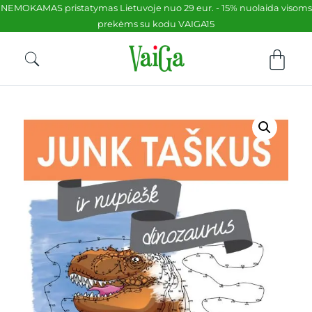
NEMOKAMAS pristatymas Lietuvoje nuo 29 eur. - 15% nuolaida visoms
prekėms su kodu VAIGA15