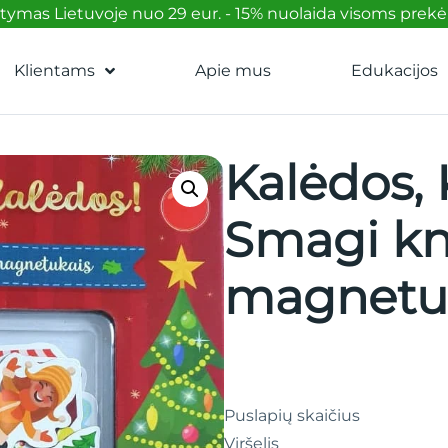
mas Lietuvoje nuo 29 eur. - 15% nuolaida visoms prek
Klientams
Apie mus
Edukacijos
Kalėdos, 
Smagi kn
magnetu
Puslapių skaičius
Viršelis