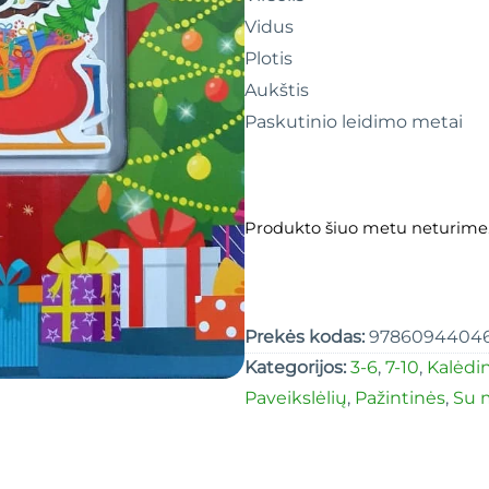
Vidus
Plotis
Aukštis
Paskutinio leidimo metai
Produkto šiuo metu neturime
Prekės kodas:
9786094404
Kategorijos:
3-6
,
7-10
,
Kalėdi
Paveikslėlių
,
Pažintinės
,
Su 