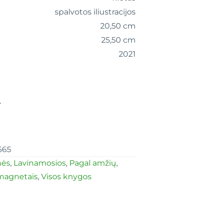
spalvotos iliustracijos
20,50 cm
25,50 cm
2021
.
665
nės
,
Lavinamosios
,
Pagal amžių
,
magnetais
,
Visos knygos