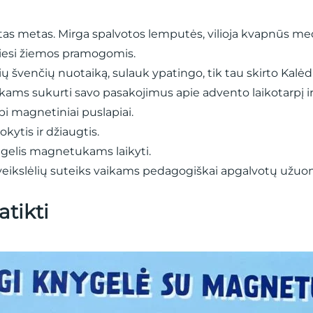
stas metas. Mirga spalvotos lemputės, vilioja kvapnūs medu
iesi žiemos pramogomis.
ių švenčių nuotaiką, sulauk ypatingo, tik tau skirto Kalė
ms sukurti savo pasakojimus apie advento laikotarpį ir
i magnetiniai puslapiai.
kytis ir džiaugtis.
ngelis magnetukams laikyti.
paveikslėlių suteiks vaikams pedagogiškai apgalvotų už
atikti