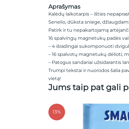
Aprašymas
Kalėdų laikotarpis – išties nepapra
Senelio, dūksta sniege, džiaugdam
Patirk ir tu nepakartojamą artėjanč
16 spalvingų magnetukų padės vaika
– 4 išradingai sukomponuoti dvigub
– 16 spalvotų magnetukų dėlioti, mo
– Patogus sandariai užsidarantis la
Trumpi tekstai ir nuorodos šalia 
vietą!
Jums taip pat gali p
13%