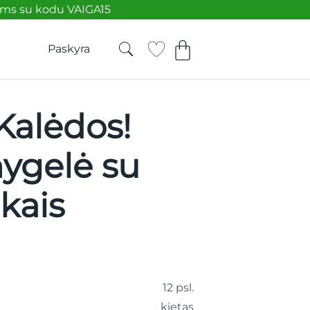
ėms su kodu VAIGA15
Paskyra
Kalėdos!
ygelė su
kais
12 psl.
kietas