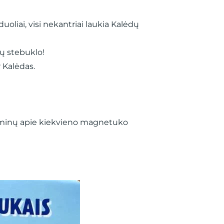
oliai, visi nekantriai laukia Kalėdų
dų stebuklo!
 Kalėdas.
uominų apie kiekvieno magnetuko