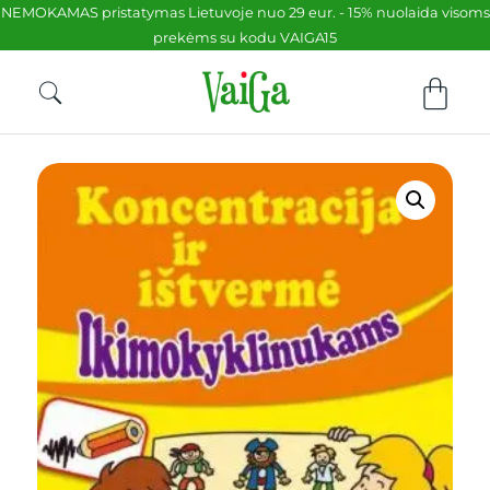
NEMOKAMAS pristatymas Lietuvoje nuo 29 eur. - 15% nuolaida visoms
prekėms su kodu VAIGA15