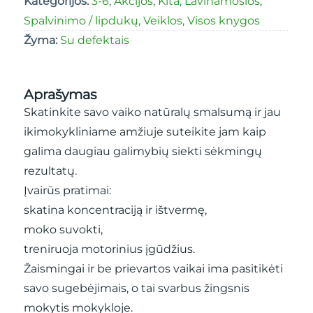
Kategorijos:
3-6
,
Akcijos
,
Kita
,
Lavinamosios
,
Spalvinimo / lipdukų
,
Veiklos
,
Visos knygos
Žyma:
Su defektais
Aprašymas
Skatinkite savo vaiko natūralų smalsumą ir jau
ikimokykliniame amžiuje suteikite jam kaip
galima daugiau galimybių siekti sėkmingų
rezultatų.
Įvairūs pratimai:
skatina koncentraciją ir ištvermę,
moko suvokti,
treniruoja motorinius įgūdžius.
Žaismingai ir be prievartos vaikai ima pasitikėti
savo sugebėjimais, o tai svarbus žingsnis
mokytis mokykloje.