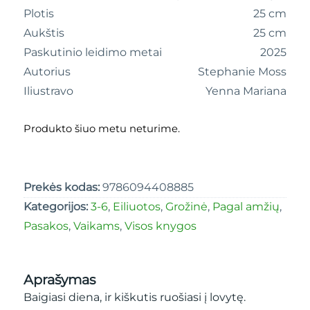
Plotis
25 cm
Aukštis
25 cm
Paskutinio leidimo metai
2025
Autorius
Stephanie Moss
Iliustravo
Yenna Mariana
Produkto šiuo metu neturime.
Prekės kodas:
9786094408885
Kategorijos:
3-6
,
Eiliuotos
,
Grožinė
,
Pagal amžių
,
Pasakos
,
Vaikams
,
Visos knygos
Aprašymas
Baigiasi diena, ir kiškutis ruošiasi į lovytę.