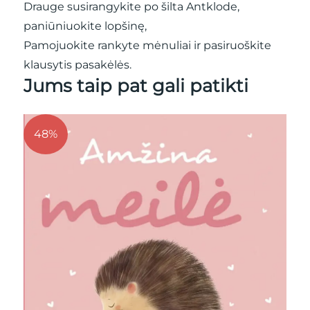
Drauge susirangykite po šilta Antklode,
paniūniuokite lopšinę,
Pamojuokite rankyte mėnuliai ir pasiruoškite
klausytis pasakėlės.
Jums taip pat gali patikti
48%