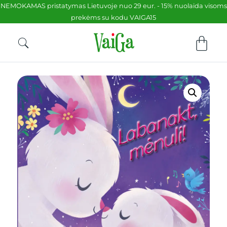
NEMOKAMAS pristatymas Lietuvoje nuo 29 eur. - 15% nuolaida visoms
prekėms su kodu VAIGA15