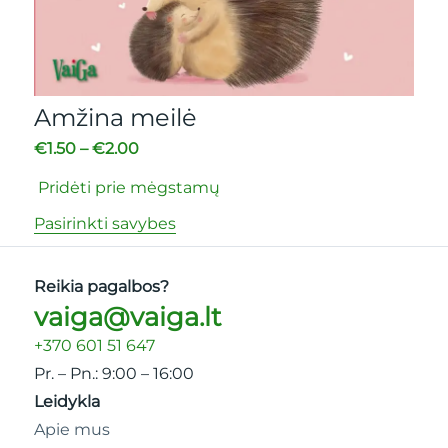
Amžina meilė
A
€
1.50
–
€
2.00
€
1
Pridėti prie mėgstamų
Pr
Pasirinkti savybes
Pa
Reikia pagalbos?
vaiga@vaiga.lt
+370 601 51 647
Pr. – Pn.: 9:00 – 16:00
Leidykla
Apie mus