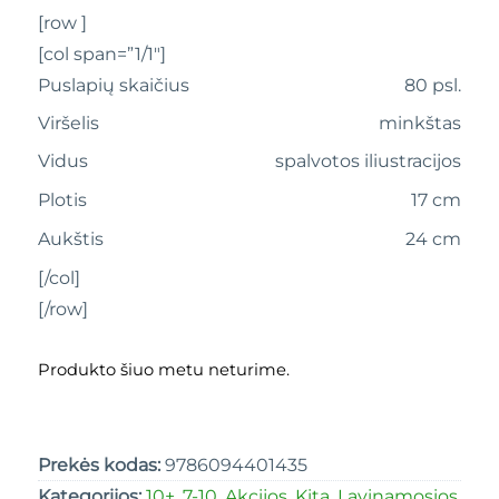
[row ]
[col span=”1/1″]
Puslapių skaičius
80 psl.
Viršelis
minkštas
Vidus
spalvotos iliustracijos
Plotis
17 cm
Aukštis
24 cm
[/col]
[/row]
Produkto šiuo metu neturime.
Prekės kodas:
9786094401435
Kategorijos:
10+
,
7-10
,
Akcijos
,
Kita
,
Lavinamosios
,