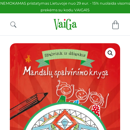
NEMOKAMAS pristatymas Lietuvoje nuo 29 eur. - 15% nuolaida visoms
prekėms su kodu VAIGA15