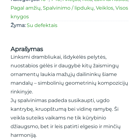
Pagal amžių
,
Spalvinimo / lipdukų
,
Veiklos
,
Visos
knygos
Žyma:
Su defektais
Aprašymas
Linksmi drambliukai, išdykėlės pelytės,
nuostabios gėlės ir daugybė kitų žaismingų
ornamentų laukia mažųjų dailininkų šiame
mandalų – simbolinių geometrinių kompozicijų
rinkinyje.
Jų spalvinimas padeda susikaupti, ugdo
kantrybę, kruopštumą bei vidinę ramybę. Ši
veikla suteiks vaikams ne tik kūrybinio
džiaugsmo, bet ir leis patirti elgesio ir minčių
harmoniją.