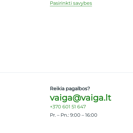
inkti savybes
Pasirinkti savybes
Reikia pagalbos?
vaiga@vaiga.lt
+370 601 51 647
Pr. – Pn.: 9:00 – 16:00