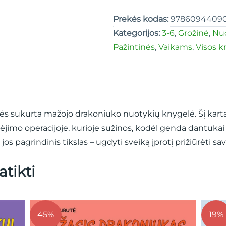
Prekės kodas:
9786094409
Kategorijos:
3-6
,
Grožinė
,
Nu
Pažintinės
,
Vaikams
,
Visos 
gės sukurta mažojo drakoniuko nuotykių knygelė. Šį kartą 
imo operacijoje, kurioje sužinos, kodėl genda dantukai i
jos pagrindinis tikslas – ugdyti sveiką įprotį prižiūrėti 
atikti
19%