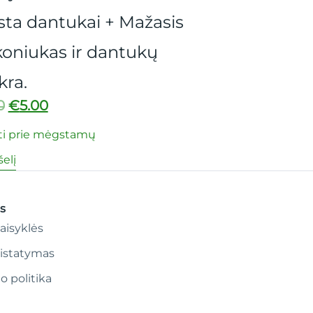
Pasi
asis
€
6.50
ų
Pridėti prie mėgstamų
Pasirinkti savybes
s
aisyklės
ristatymas
o politika