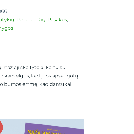
066
otykių
,
Pagal amžių
,
Pasakos
,
knygos
mažieji skaitytojai kartu su
r kaip elgtis, kad juos apsaugotų.
savo burnos ertmę, kad dantukai
3