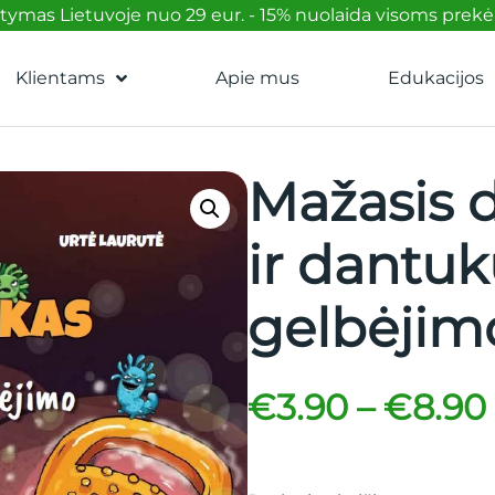
mas Lietuvoje nuo 29 eur. - 15% nuolaida visoms prek
Klientams
Apie mus
Edukacijos
Mažasis 
ir dantu
gelbėjim
€
3.90
–
€
8.90