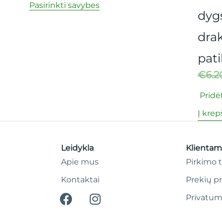
dygsta dantukai + Maž
drakoniukas ir dantuk
patikra.
€
6.20
€
5.00
Pridėti prie mėgstamų
Į krepšelį
Leidykla
Klientam
Apie mus
Pirkimo t
Kontaktai
Prekių p
Privatum