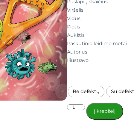
Puslapių skaičius
Viršelis
Vidus
Plotis
Aukštis
Paskutinio leidimo metai
Autorius
Iliustravo
Be defektų
Su defekt
Į krepšelį