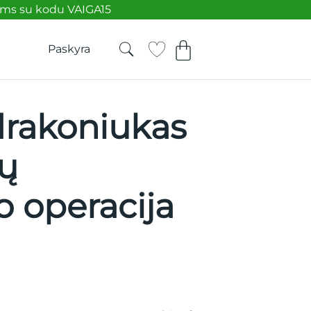
ėms su kodu VAIGA15
Paskyra
drakoniukas
kų
o operacija