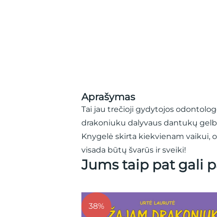
Aprašymas
Tai jau trečioji gydytojos odontolo
drakoniuku dalyvaus dantukų gelbėj
Knygelė skirta kiekvienam vaikui, o 
visada būtų švarūs ir sveiki!
Jums taip pat gali p
%
45%