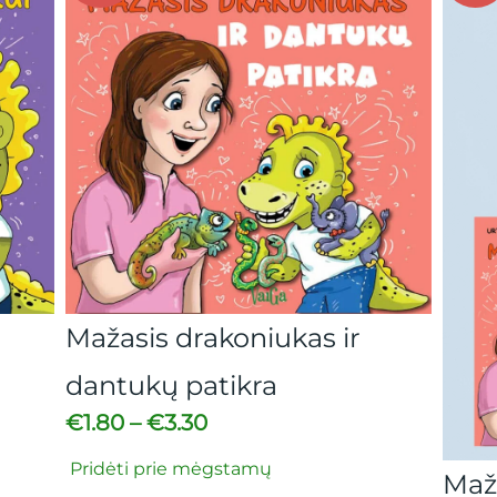
oniukas ir
kra
tamų
Mažajam drakoniukui