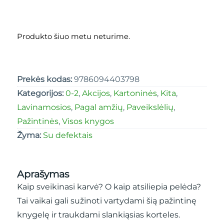
Produkto šiuo metu neturime.
Prekės kodas:
9786094403798
Kategorijos:
0-2
,
Akcijos
,
Kartoninės
,
Kita
,
Lavinamosios
,
Pagal amžių
,
Paveikslėlių
,
Pažintinės
,
Visos knygos
Žyma:
Su defektais
Aprašymas
Kaip sveikinasi karvė? O kaip atsiliepia pelėda?
Tai vaikai gali sužinoti vartydami šią pažintinę
knygelę ir traukdami slankiąsias korteles.