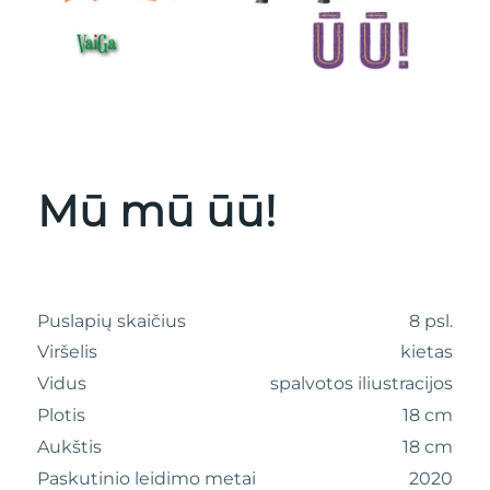
Mū mū ūū!
Puslapių skaičius
8 psl.
Viršelis
kietas
Vidus
spalvotos iliustracijos
Plotis
18 cm
Aukštis
18 cm
Paskutinio leidimo metai
2020