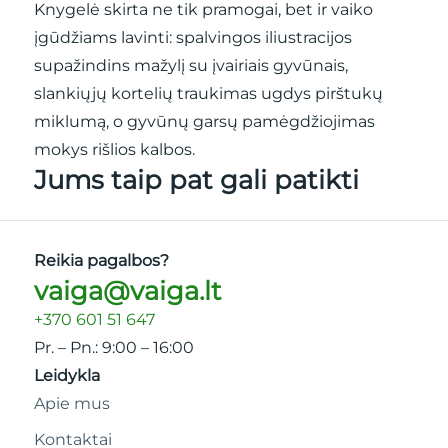
Knygelė skirta ne tik pramogai, bet ir vaiko
įgūdžiams lavinti: spalvingos iliustracijos
supažindins mažylį su įvairiais gyvūnais,
slankiųjų kortelių traukimas ugdys pirštukų
miklumą, o gyvūnų garsų pamėgdžiojimas
mokys rišlios kalbos.
Jums taip pat gali patikti
Reikia pagalbos?
vaiga@vaiga.lt
+370 601 51 647
Pr. – Pn.: 9:00 – 16:00
Leidykla
Apie mus
Kontaktai