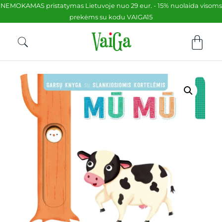
NEMOKAMAS pristatymas Lietuvoje nuo 29 eur. - 15% nuolaida visoms
prekėms su kodu VAIGA15