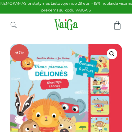
NEMOKAMAS pristatymas Lietuvoje nuo 29 eur. - 15% nuolaida visoms
prekėms su kodu VAIGA15
50%