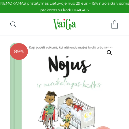
NEMOKAMAS pristatymas Lietuvoje nuo 29 eur. - 15% nuolaida visoms
prekėms su kodu VAIGA15
89%