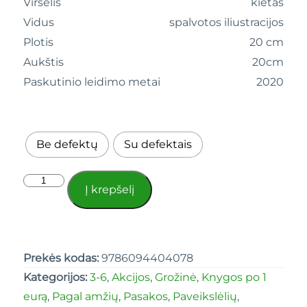
Viršelis
kietas
Vidus
spalvotos iliustracijos
Plotis
20 cm
Aukštis
20cm
Paskutinio leidimo metai
2020
Be defektų
Su defektais
Į krepšelį
Prekės kodas:
9786094404078
Kategorijos:
3-6
,
Akcijos
,
Grožinė
,
Knygos po 1
eurą
,
Pagal amžių
,
Pasakos
,
Paveikslėlių
,