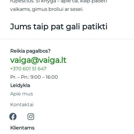
rūpesčius. Ši knyga – apie tai, kaip padėti
vaikams, gimus broliui ar sesei.
Jums taip pat gali patikti
Reikia pagalbos?
vaiga@vaiga.lt
+370 601 51 647
Pr. – Pn.: 9:00 – 16:00
Leidykla
Apie mus
Kontaktai
Klientams