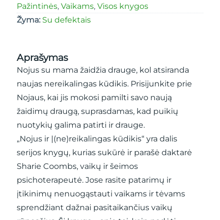
Pažintinės
,
Vaikams
,
Visos knygos
Žyma:
Su defektais
Aprašymas
Nojus su mama žaidžia drauge, kol atsiranda
naujas nereikalingas kūdikis. Prisijunkite prie
Nojaus, kai jis mokosi pamilti savo naują
žaidimų draugą, suprasdamas, kad puikių
nuotykių galima patirti ir drauge.
„Nojus ir |(ne)reikalingas kūdikis“ yra dalis
serijos knygų, kurias sukūrė ir parašė daktarė
Sharie Coombs, vaikų ir šeimos
psichoterapeutė. Jose rasite patarimų ir
įtikinimų nenuogąstauti vaikams ir tėvams
sprendžiant dažnai pasitaikančius vaikų