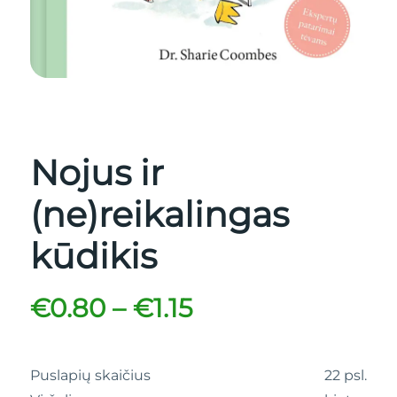
Nojus ir
(ne)reikalingas
kūdikis
€
0.80
–
€
1.15
Puslapių skaičius
22 psl.