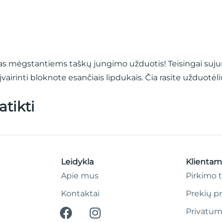
as mėgstantiems taškų jungimo užduotis! Teisingai sujun
aįvairinti bloknote esančiais lipdukais. Čia rasite užduotėl
atikti
Leidykla
Klientam
Apie mus
Pirkimo t
Kontaktai
Prekių p
Privatum