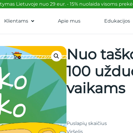
mas Lietuvoje nuo 29 eur. - 15% nuolaida visoms prek
Klientams
Apie mus
Edukacijos
Nuo taško
100 uždu
vaikams
Puslapių skaičius
Viršelis