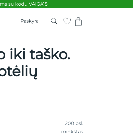
ėms su kodu VAIGA15
Paskyra
 iki taško.
otėlių
200 psl.
minkštas