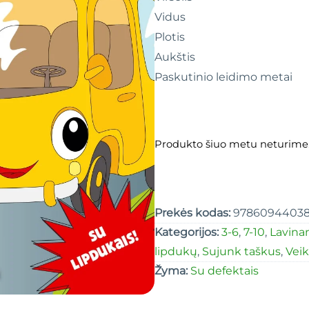
Vidus
Plotis
Aukštis
Paskutinio leidimo metai
Produkto šiuo metu neturime
Prekės kodas:
9786094403
Kategorijos:
3-6
,
7-10
,
Lavina
lipdukų
,
Sujunk taškus
,
Veik
Žyma:
Su defektais