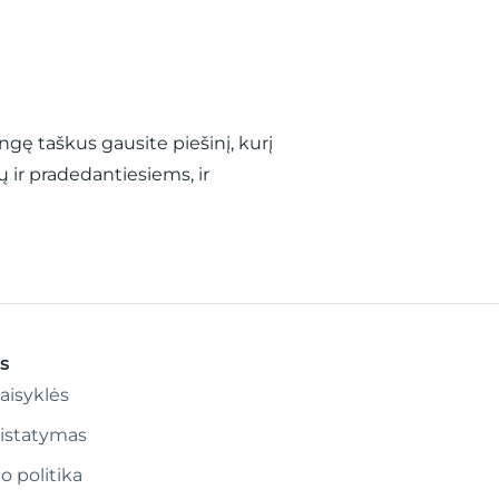
gę taškus gausite piešinį, kurį
ių ir pradedantiesiems, ir
s
aisyklės
ristatymas
o politika