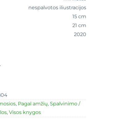
nespalvotos iliustracijos
15 cm
21 cm
2020
.
804
mosios
,
Pagal amžių
,
Spalvinimo /
los
,
Visos knygos