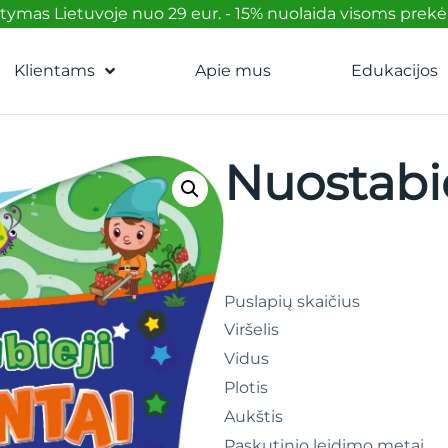
mas Lietuvoje nuo 29 eur. - 15% nuolaida visoms prek
Klientams
Apie mus
Edukacijos
Nuostabie
Puslapių skaičius
Viršelis
Vidus
Plotis
Aukštis
Paskutinio leidimo metai