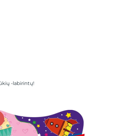
kių -labirintų!
63%