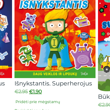
ykstantis. Superherojus
95
€
1.90
Būk gudrus 
ėti prie mėgstamų
€
2.90
€
2.20