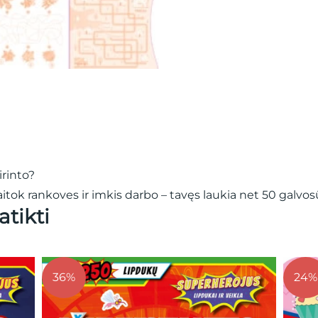
irinto?
itok rankoves ir imkis darbo – tavęs laukia net 50 galvosū
atikti
%
24%