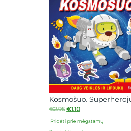
Kosmošuo. Superherojus
Išn
€
2.95
€
1.10
€
2.
aškus
Pridėti prie mėgstamų
Prid