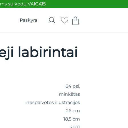
ėms su kodu VAIGA15
Paskyra
ji labirintai
64 psl.
minkštas
nespalvotos iliustracijos
26 cm
18,5 cm
2021