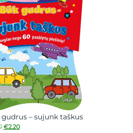
Kosmošuo. Superher
€
2.95
€
1.10
– sujunk taškus
Pridėti prie mėgstamų