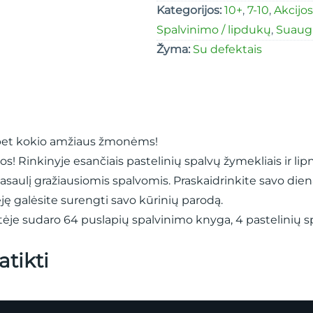
Kategorijos:
10+
,
7-10
,
Akcijos
Spalvinimo / lipdukų
,
Suaug
Žyma:
Su defektais
bet kokio amžiaus žmonėms!
os! Rinkinyje esančiais pastelinių spalvų žymekliais ir lip
asaulį gražiausiomis spalvomis. Praskaidrinkite savo dieną 
ėję galėsite surengti savo kūrinių parodą.
tėje sudaro 64 puslapių spalvinimo knyga, 4 pastelinių sp
atikti