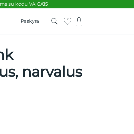
ėms su kodu VAIGA15
Paskyra
nk
us, narvalus