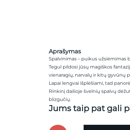
Aprašymas
Spalvinimas – puikus užsiėmimas 
Tegul pildosi jūsų magiškos fantazij
vienaragių, narvalų ir kitų gyvūnų p
Lapai lengvai išplėšiami, tad panor
Rinkinį dailioje švelnių spalvų dėžu
blizgučių.
Jums taip pat gali p