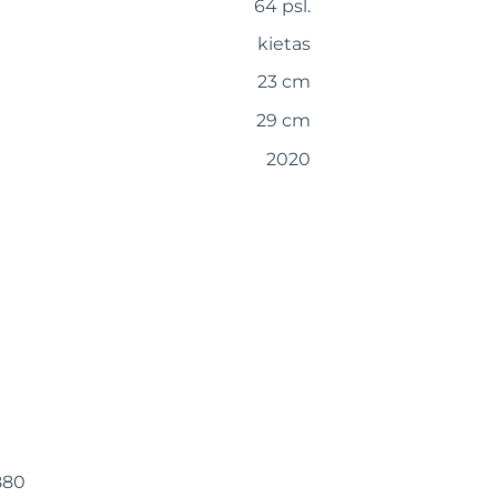
64 psl.
kietas
23 cm
29 cm
2020
880