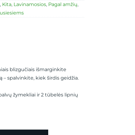
,
Kita
,
Lavinamosios
,
Pagal amžių
,
usiesiems
niais blizgučiais išmarginkite
– spalvinkite, kiek širdis geidžia.
alvų žymekliai ir 2 tūbelės lipnių