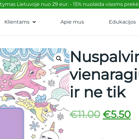
mas Lietuvoje nuo 29 eur. - 15% nuolaida visoms prek
Klientams
Apie mus
Edukacijos
Nuspalvi
vienaragi
ir ne tik
€
11.00
€
5.50