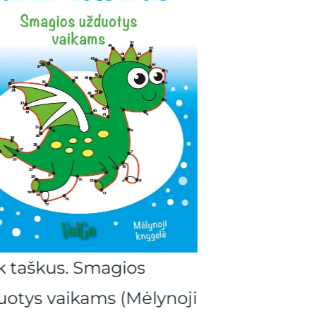
k taškus. Smagios
PIEŠK ir mikl
uotys vaikams (Mėlynoji
(Mėlynoji kny