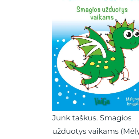
Junk taškus. Smagios
nk rankelę
užduotys vaikams (Mėly
elė)