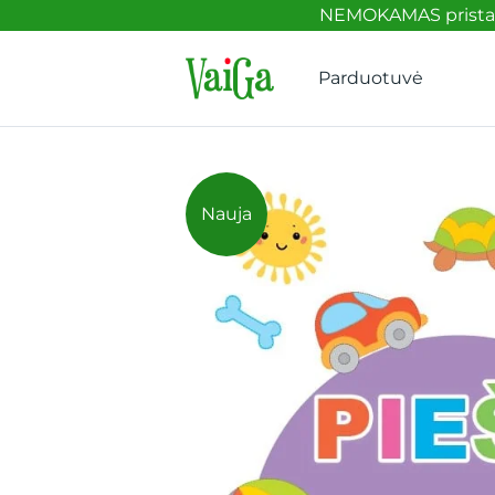
NEMOKAMAS pristaty
Parduotuvė
Nauja