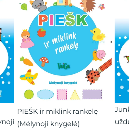
Jun
PIEŠK ir miklink rankelę
noji
užd
(Mėlynoji knygelė)