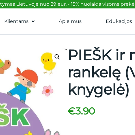
mas Lietuvoje nuo 29 eur. - 15% nuolaida visoms prek
Klientams
Apie mus
Edukacijos
PIEŠK ir 
rankelę (
knygelė)
€
3.90