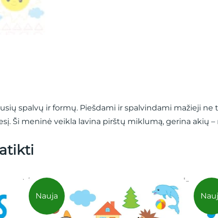
sių spalvų ir formų. Piešdami ir spalvindami mažieji ne t
į. Ši meninė veikla lavina pirštų miklumą, gerina akių –
atikti
Nauja
Nau