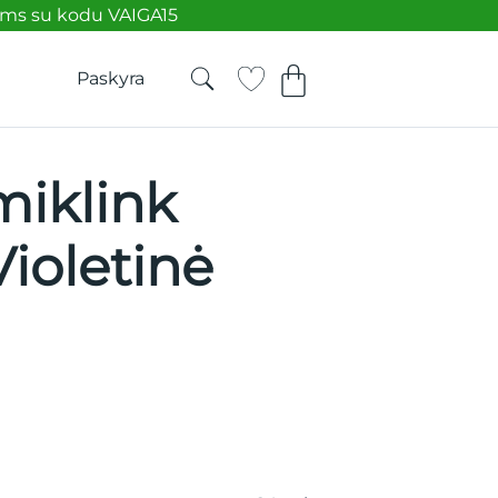
ėms su kodu VAIGA15
Paskyra
miklink
Violetinė