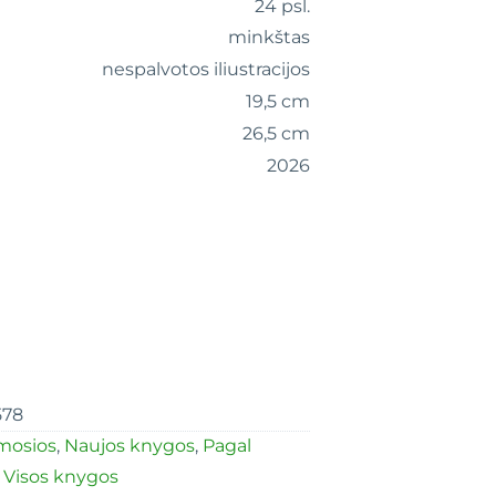
24 psl.
minkštas
nespalvotos iliustracijos
19,5 cm
26,5 cm
2026
578
mosios
,
Naujos knygos
,
Pagal
,
Visos knygos