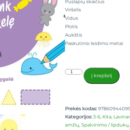
Puslapių skaičius
Viršelis
Vidus
Plotis
Aukštis
Paskutinio leidimo metai
Į krepšelį
Prekės kodas:
9786094409
Kategorijos:
3-6
,
Kita
,
Lavina
amžių
,
Spalvinimo / lipdukų