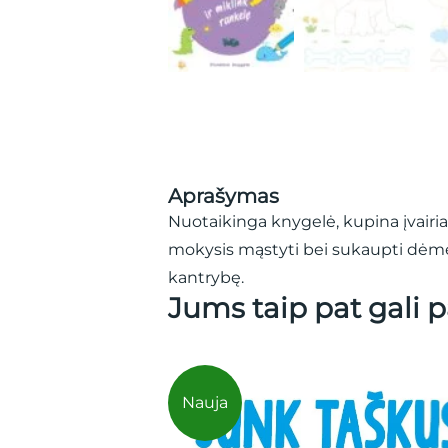
Aprašymas
Nuotaikinga knygelė, kupina įvairiau
mokysis mąstyti bei sukaupti dėmes
kantrybę.
Jums taip pat gali p
Nauja