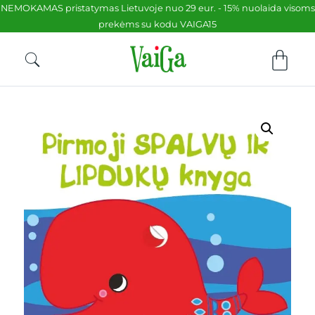
NEMOKAMAS pristatymas Lietuvoje nuo 29 eur. - 15% nuolaida visoms
prekėms su kodu VAIGA15