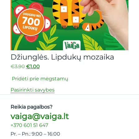
Džiunglės. Lipdukų mozaika
€
3.90
€
1.00
Pridėti prie mėgstamų
Pasirinkti savybes
Reikia pagalbos?
vaiga@vaiga.lt
+370 601 51 647
Pr. – Pn.: 9:00 – 16:00