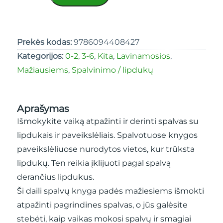
Prekės kodas:
9786094408427
Kategorijos:
0-2
,
3-6
,
Kita
,
Lavinamosios
,
Mažiausiems
,
Spalvinimo / lipdukų
Aprašymas
Išmokykite vaiką atpažinti ir derinti spalvas su
lipdukais ir paveikslėliais. Spalvotuose knygos
paveikslėliuose nurodytos vietos, kur trūksta
lipdukų. Ten reikia įklijuoti pagal spalvą
derančius lipdukus.
Ši daili spalvų knyga padės mažiesiems išmokti
atpažinti pagrindines spalvas, o jūs galėsite
stebėti, kaip vaikas mokosi spalvų ir smagiai