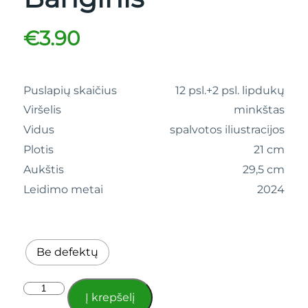
€
3.90
Puslapių skaičius
12 psl.+2 psl. lipdukų
Viršelis
minkštas
Vidus
spalvotos iliustracijos
Plotis
21 cm
Aukštis
29,5 cm
Leidimo metai
2024
Be defektų
Į krepšelį