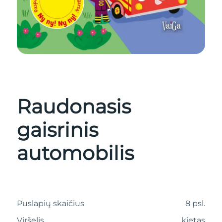
Raudonasis
gaisrinis
automobilis
Puslapių skaičius
8 psl.
Viršelis
kietas