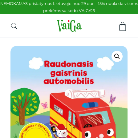
NEMOKAMAS pristatymas Lietuvoje nuo 29 eur. - 15% nuolaida visoms
prekėms su kodu VAIGA15