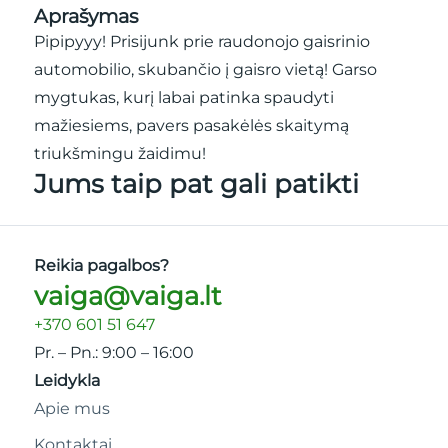
Aprašymas
Pipipyyy! Prisijunk prie raudonojo gaisrinio
automobilio, skubančio į gaisro vietą! Garso
mygtukas, kurį labai patinka spaudyti
mažiesiems, pavers pasakėlės skaitymą
triukšmingu žaidimu!
Jums taip pat gali patikti
Reikia pagalbos?
vaiga@vaiga.lt
+370 601 51 647
Pr. – Pn.: 9:00 – 16:00
Leidykla
Apie mus
Kontaktai