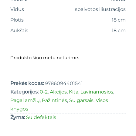
Vidus
spalvotos iliustracijos
Plotis
18 cm
Aukštis
18 cm
Produkto šiuo metu neturime.
Prekės kodas:
9786094401541
Kategorijos:
0-2
,
Akcijos
,
Kita
,
Lavinamosios
,
Pagal amžių
,
Pažintinės
,
Su garsais
,
Visos
knygos
Žyma:
Su defektais