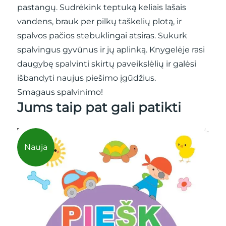
pastangų. Sudrėkink teptuką keliais lašais
vandens, brauk per pilkų taškelių plotą, ir
spalvos pačios stebuklingai atsiras. Sukurk
spalvingus gyvūnus ir jų aplinką. Knygelėje rasi
daugybę spalvinti skirtų paveikslėlių ir galėsi
išbandyti naujus piešimo įgūdžius.
Smagaus spalvinimo!
Jums taip pat gali patikti
Nauja