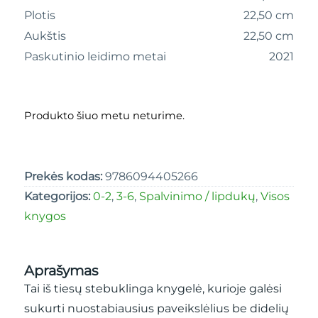
Plotis
22,50 cm
Aukštis
22,50 cm
Paskutinio leidimo metai
2021
Produkto šiuo metu neturime.
Prekės kodas:
9786094405266
Kategorijos:
0-2
,
3-6
,
Spalvinimo / lipdukų
,
Visos
knygos
Aprašymas
Tai iš tiesų stebuklinga knygelė, kurioje galėsi
sukurti nuostabiausius paveikslėlius be didelių