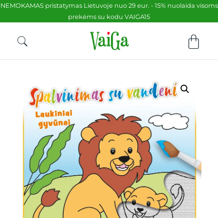
NEMOKAMAS pristatymas Lietuvoje nuo 29 eur. - 15% nuolaida visoms
prekėms su kodu VAIGA15