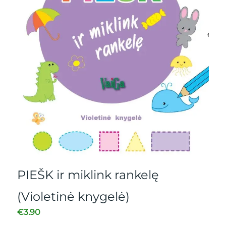
S
V
€
2
Pr
PIEŠK ir miklink rankelę
Pa
(Violetinė knygelė)
€
3.90