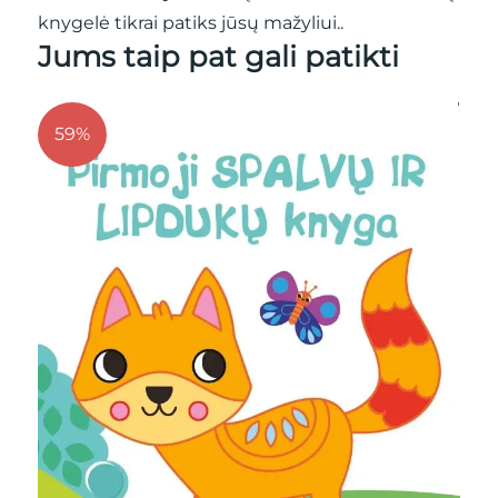
knygelė tikrai patiks jūsų mažyliui..
Jums taip pat gali patikti
59%