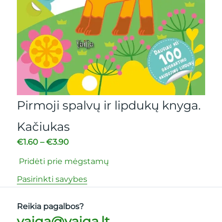
Sp
.
Pirmoji spalvų ir lipdukų knyga.
Ti
Kačiukas
€
3.
€
1.60
–
€
3.90
Pri
Pridėti prie mėgstamų
Pas
Pasirinkti savybes
Reikia pagalbos?
vaiga@vaiga.lt