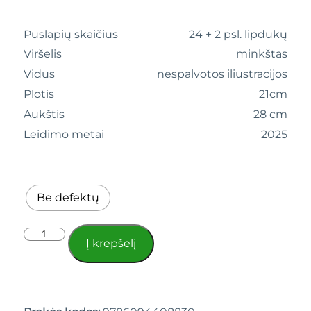
Puslapių skaičius
24 + 2 psl. lipdukų
Viršelis
minkštas
Vidus
nespalvotos iliustracijos
Plotis
21cm
Aukštis
28 cm
Leidimo metai
2025
Be defektų
Į krepšelį