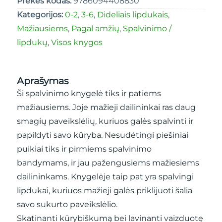
Prekės kodas:
9786094408830
Kategorijos:
0-2
,
3-6
,
Dideliais lipdukais
,
Mažiausiems
,
Pagal amžių
,
Spalvinimo /
lipdukų
,
Visos knygos
Aprašymas
Ši spalvinimo knygelė tiks ir patiems
mažiausiems. Joje mažieji dailininkai ras daug
smagių paveikslėlių, kuriuos galės spalvinti ir
papildyti savo kūryba. Nesudėtingi piešiniai
puikiai tiks ir pirmiems spalvinimo
bandymams, ir jau pažengusiems mažiesiems
dailininkams. Knygelėje taip pat yra spalvingi
lipdukai, kuriuos mažieji galės priklijuoti šalia
savo sukurto paveikslėlio.
Skatinanti kūrybiškumą bei lavinanti vaizduotę