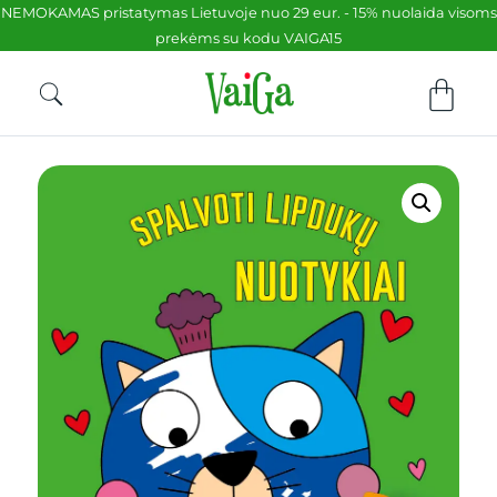
NEMOKAMAS pristatymas Lietuvoje nuo 29 eur. - 15% nuolaida visoms
prekėms su kodu VAIGA15