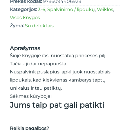
Prekės kodas:
9786094406928
Kategorijos:
3-6
,
Spalvinimo / lipdukų
,
Veiklos
,
Visos knygos
Žyma:
Su defektais
Aprašymas
Šioje knygoje rasi nuostabią princesės pilį.
Tačiau ji dar nepapuošta.
Nuspalvink puslapius, apklijuok nuostabiais
lipdukais, kad kiekvienas kambarys taptų
unikalus ir tau patiktų.
Sėkmės kūryboje!
Jums taip pat gali patikti
Reikia pagalbos?