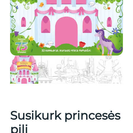
Susikurk princesės
pilį