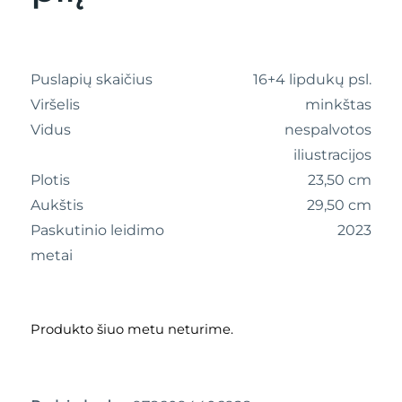
Puslapių skaičius
16+4 lipdukų psl.
Viršelis
minkštas
Vidus
nespalvotos
iliustracijos
Plotis
23,50 cm
Aukštis
29,50 cm
Paskutinio leidimo
2023
metai
Produkto šiuo metu neturime.