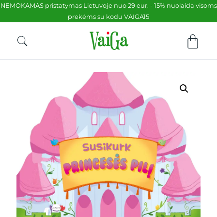
NEMOKAMAS pristatymas Lietuvoje nuo 29 eur. - 15% nuolaida visoms
prekėms su kodu VAIGA15