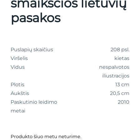
šmaikščios lietuvių
pasakos
Puslapių skaičius
208 psl.
Viršelis
kietas
Vidus
nespalvotos
iliustracijos
Plotis
13 cm
Aukštis
20,5 cm
Paskutinio leidimo
2010
metai
Produkto šiuo metu neturime.