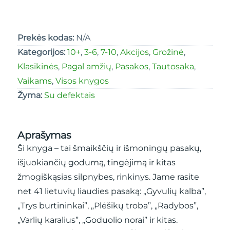
Prekės kodas:
N/A
Kategorijos:
10+
,
3-6
,
7-10
,
Akcijos
,
Grožinė
,
Klasikinės
,
Pagal amžių
,
Pasakos
,
Tautosaka
,
Vaikams
,
Visos knygos
Žyma:
Su defektais
Aprašymas
Ši knyga – tai šmaikščių ir išmoningų pasakų,
išjuokiančių godumą, tingėjimą ir kitas
žmogiškąsias silpnybes, rinkinys. Jame rasite
net 41 lietuvių liaudies pasaką: „Gyvulių kalba”,
„Trys burtininkai”, „Plėšikų troba”, „Radybos”,
„Varlių karalius”, „Goduolio norai” ir kitas.