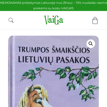
NEMOKAMAS pristatymas Lietuvoje nuo 29 eur. - 15% nuolaida visoms
prekėms su kodu VAIGA15