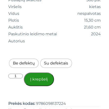
Viršelis
kietas
Vidus
nespalvotas
Plotis
15,30 cm
Aukštis
21,60 cm
Paskutinio leidimo metai
2024
Autorius
Be defektų
Su defektais
Į krepšelį
Prekės kodas:
9786098137224