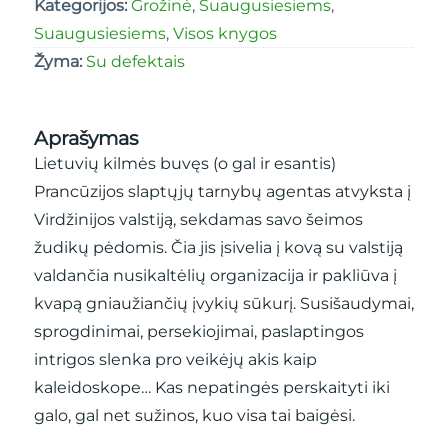
Kategorijos:
Grožinė
,
Suaugusiesiems
,
Suaugusiesiems
,
Visos knygos
Žyma:
Su defektais
Aprašymas
Lietuvių kilmės buvęs (o gal ir esantis)
Prancūzijos slaptųjų tarnybų agentas atvyksta į
Virdžinijos valstiją, sekdamas savo šeimos
žudikų pėdomis. Čia jis įsivelia į kovą su valstiją
valdančia nusikaltėlių organizacija ir pakliūva į
kvapą gniaužiančių įvykių sūkurį. Susišaudymai,
sprogdinimai, persekiojimai, paslaptingos
intrigos slenka pro veikėjų akis kaip
kaleidoskope… Kas nepatingės perskaityti iki
galo, gal net sužinos, kuo visa tai baigėsi.