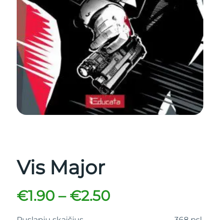
Vis Major
€
1.90
–
€
2.50
Puslapių skaičius
368 psl.