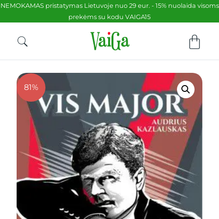
NEMOKAMAS pristatymas Lietuvoje nuo 29 eur. - 15% nuolaida visoms
prekėms su kodu VAIGA15
81%