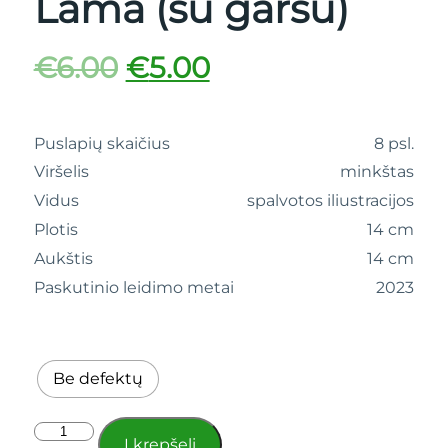
Lama (su garsu)
€
6.00
€
5.00
Puslapių skaičius
8 psl.
Viršelis
minkštas
Vidus
spalvotos iliustracijos
Plotis
14 cm
Aukštis
14 cm
Paskutinio leidimo metai
2023
Be defektų
Į krepšelį