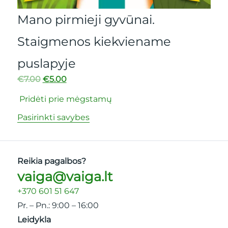
Ku Kū! Šune
irmieji gyvūnai.
€
6.50
€
1.90
menos kiekviename
Pridėti prie mė
yje
Pasirinkti savybe
00
rie mėgstamų
 savybes
Reikia pagalbos?
vaiga@vaiga.lt
+370 601 51 647
Pr. – Pn.: 9:00 – 16:00
Leidykla