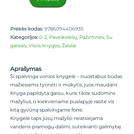
Prekės kodas:
9786094406935
Kategorijos:
0-2
,
Paveikslėlių
,
Pažintinės
,
Su
garsais
,
Visos knygos
,
Žaislai
Aprašymas
Ši spalvinga vonios knygelė – nuostabus būdas
mažiesiems tyrinėti ir mokytis, juos maudant.
Knyga papildyta garsu, kuris tikrai sudomins
mažylius, o kiekviename puslapyje rasite vis
kitą gyvūną spalvingame fone.
Knygelė taps jūsų mažylio neatsiejama
vandens pramogų dalimi, suteikianti galimybę