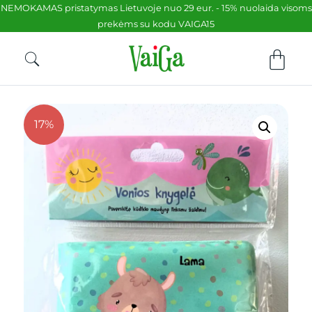
NEMOKAMAS pristatymas Lietuvoje nuo 29 eur. - 15% nuolaida visoms
prekėms su kodu VAIGA15
17%