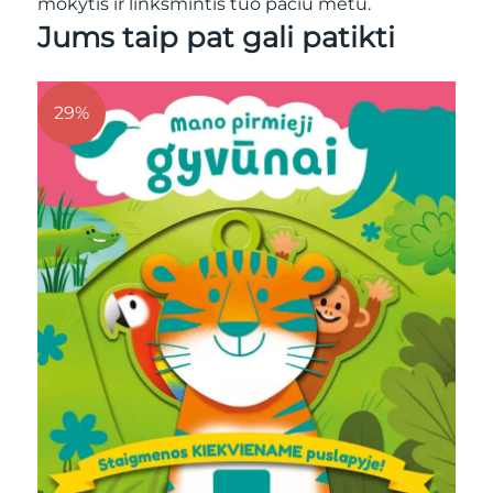
mokytis ir linksmintis tuo pačiu metu.
Jums taip pat gali patikti
71%