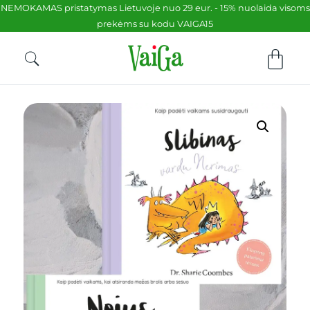
NEMOKAMAS pristatymas Lietuvoje nuo 29 eur. - 15% nuolaida visoms
prekėms su kodu VAIGA15