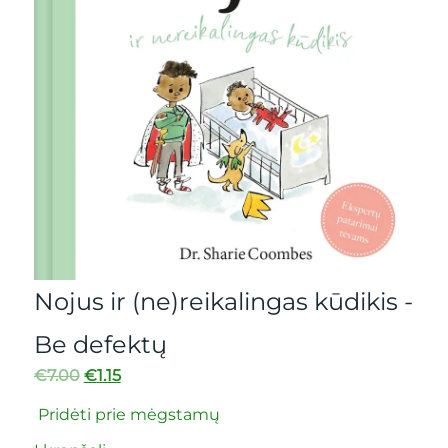
Nojus ir (ne)reikalingas kūdikis -
Be defektų
€
7.00
€
1.15
Pridėti prie mėgstamų