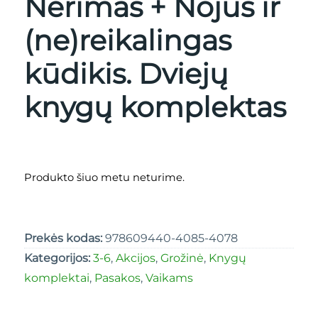
Nerimas + Nojus ir
(ne)reikalingas
kūdikis. Dviejų
knygų komplektas
Produkto šiuo metu neturime.
Prekės kodas:
978609440-4085-4078
Kategorijos:
3-6
,
Akcijos
,
Grožinė
,
Knygų
komplektai
,
Pasakos
,
Vaikams