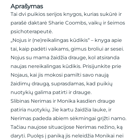
Aprašymas
Tai dvi puikios serijos knygos, kurias sukūrė ir
parašė daktarė Sharie Coombs, vaikų ir šeimos
psichoterapeutė.
„Nojus ir (ne)reikalingas kūdikis“ – knyga apie
tai, kaip padėti vaikams, gimus broliui ar sesei.
Nojus su mama žaidžia drauge, kol atsiranda
naujas nereikalingas kūdikis. Prisijunkite prie
Nojaus, kai jis mokosi pamilti savo naują
žaidimų draugą, suprasdamas, kad puikių
nuotykių galima patirti ir drauge.
Slibinas Nerimas ir Monika kasdien drauge
patiria nuotykių. Jie kartu žaidžia lauke, ir
Nerimas padeda abiem sėkmingai grįžti namo.
Tačiau naujose situacijose Nerimas nežino, ką
daryti. Puolęs į paniką jis neleidžia Monikai nei