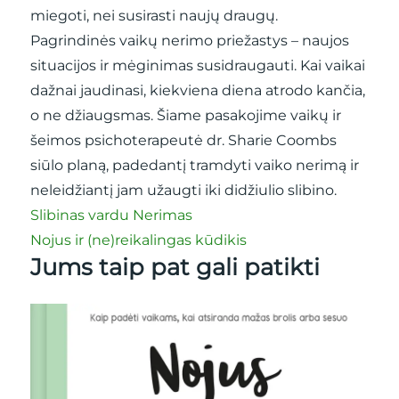
miegoti, nei susirasti naujų draugų.
Pagrindinės vaikų nerimo priežastys – naujos
situacijos ir mėginimas susidraugauti. Kai vaikai
dažnai jaudinasi, kiekviena diena atrodo kančia,
o ne džiaugsmas. Šiame pasakojime vaikų ir
šeimos psichoterapeutė dr. Sharie Coombs
siūlo planą, padedantį tramdyti vaiko nerimą ir
neleidžiantį jam užaugti iki didžiulio slibino.
Slibinas vardu Nerimas
Nojus ir (ne)reikalingas kūdikis
Jums taip pat gali patikti